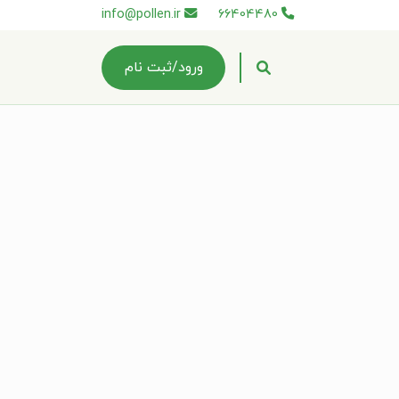
info@pollen.ir
66404480
ورود/ثبت نام