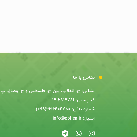
تماس با ما
نشانی: خ. انقلاب، بین خ. فلسطین و خ. وصال، پ. 55
کد پستی: 1416814781
شماره تلفن: 2166404480(98+)
ایمیل: info@pollen.ir