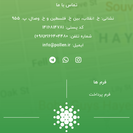
تماس با ما
نشانی: خ. انقلاب، بین خ. فلسطین و خ. وصال، پ. 955
کد پستی: 1416814781
شماره تلفن: 2166404480(98+)
ایمیل: info@pollen.ir
فرم ها
فرم پرداخت