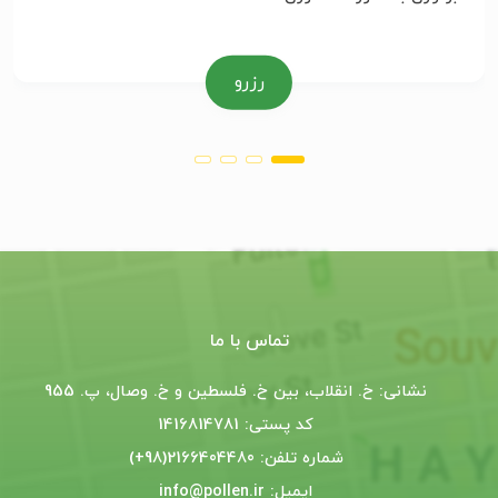
رزرو
تماس با ما
نشانی: خ. انقلاب، بین خ. فلسطین و خ. وصال، پ. 955
کد پستی: 1416814781
شماره تلفن: 2166404480(98+)
ایمیل: info@pollen.ir