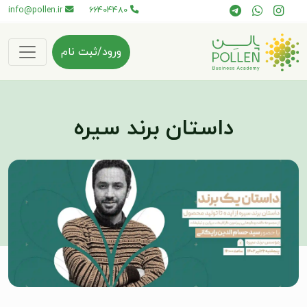
info@pollen.ir
66404480
ورود/ثبت نام
داستان برند سیره