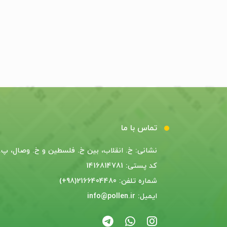
تماس با ما
نشانی: خ. انقلاب، بین خ. فلسطین و خ. وصال، پ. 55
کد پستی: 1416814781
شماره تلفن: 2166404480(98+)
ایمیل: info@pollen.ir