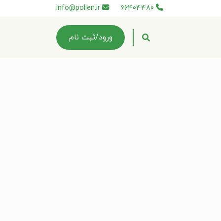
info@pollen.ir
66404480
ورود/ثبت نام