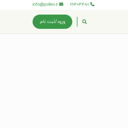
info@pollen.ir
66404480
ورود/ثبت نام