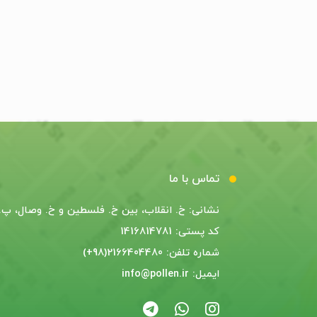
تماس با ما
نشانی: خ. انقلاب، بین خ. فلسطین و خ. وصال، پ. 55
کد پستی: 1416814781
شماره تلفن: 2166404480(98+)
ایمیل: info@pollen.ir