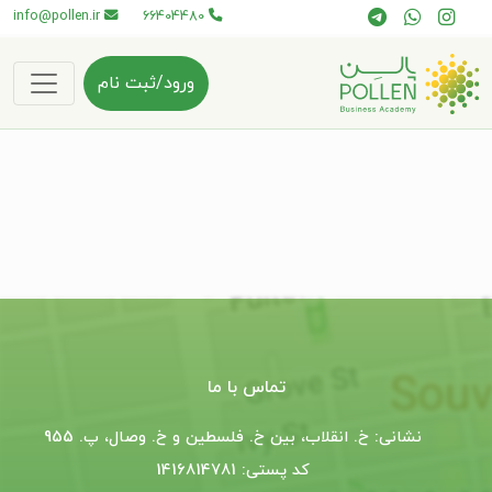
info@pollen.ir
66404480
ورود/ثبت نام
تماس با ما
نشانی: خ. انقلاب، بین خ. فلسطین و خ. وصال، پ. 955
کد پستی: 1416814781