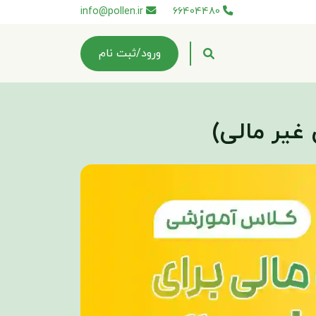
info@pollen.ir
66404480
ورود/ثبت نام
 غیر مالی)