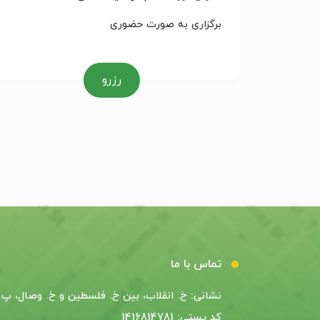
برگزاری به صورت حضوری
رزرو
تماس با ما
نشانی: خ. انقلاب، بین خ. فلسطین و خ. وصال، پ. 55
کد پستی: 1416814781