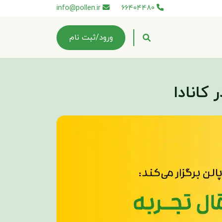
info@pollen.ir
66404480
ورود/ثبت نام
 کانادا