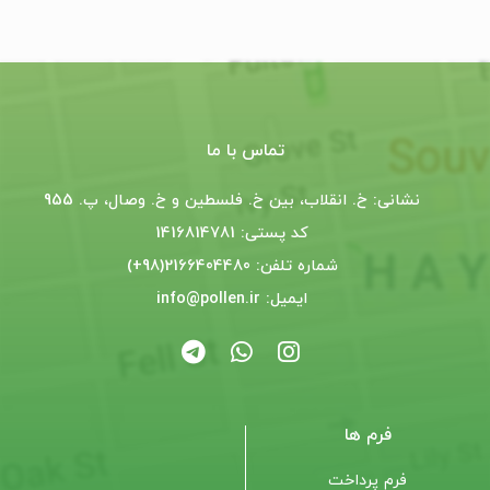
تماس با ما
نشانی: خ. انقلاب، بین خ. فلسطین و خ. وصال، پ. 955
کد پستی: 1416814781
شماره تلفن: 2166404480(98+)
ایمیل: info@pollen.ir
فرم ها
فرم پرداخت