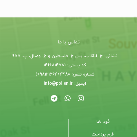
تماس با ما
نشانی: خ. انقلاب، بین خ. فلسطین و خ. وصال، پ. 955
کد پستی: 1416814781
شماره تلفن: 2166404480(98+)
ایمیل: info@pollen.ir
فرم ها
فرم پرداخت