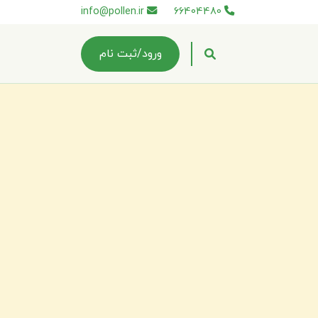
info@pollen.ir
66404480
ورود/ثبت نام