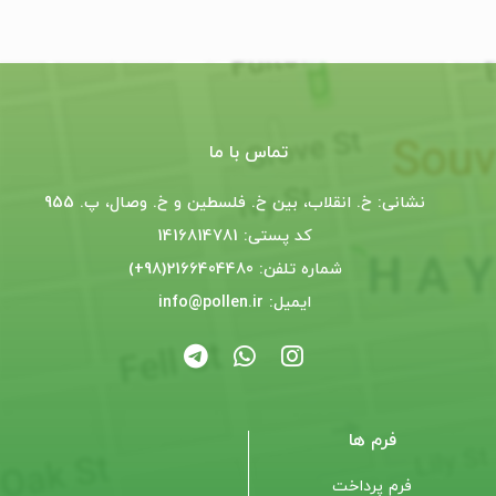
تماس با ما
نشانی: خ. انقلاب، بین خ. فلسطین و خ. وصال، پ. 955
کد پستی: 1416814781
شماره تلفن: 2166404480(98+)
ایمیل: info@pollen.ir
فرم ها
فرم پرداخت